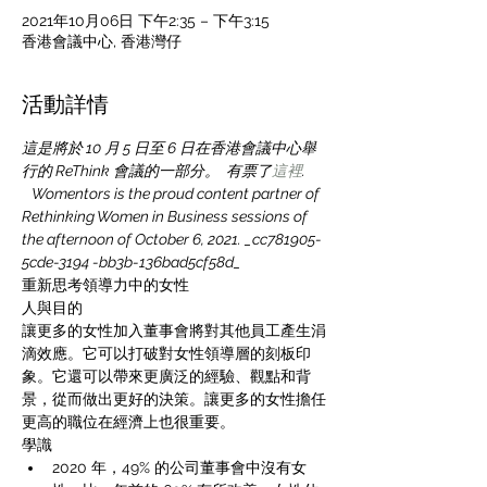
2021年10月06日 下午2:35 – 下午3:15
香港會議中心, 香港灣仔
活動詳情
這是將於 10 月 5 日至 6 日在香港會議中心舉
行的 ReThink 會議的一部分。  有票了
這裡
. 
   Womentors is the proud content partner of 
Rethinking Women in Business sessions of 
the afternoon of October 6, 2021. _cc781905-
5cde-3194 -bb3b-136bad5cf58d_
重新思考領導力中的女性
人與目的
讓更多的女性加入董事會將對其他員工產生涓
滴效應。它可以打破對女性領導層的刻板印
象。它還可以帶來更廣泛的經驗、觀點和背
景，從而做出更好的決策。讓更多的女性擔任
更高的職位在經濟上也很重要。
學識
2020 年，49% 的公司董事會中沒有女