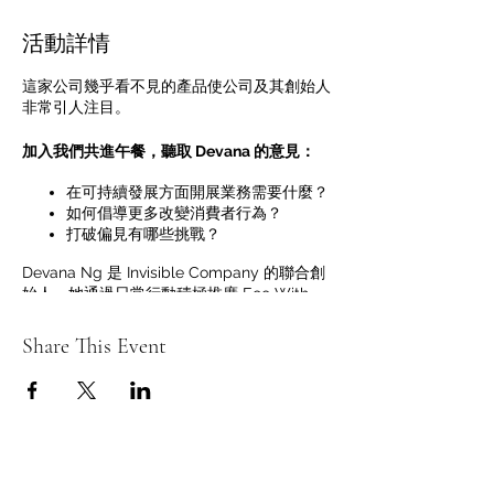
活動詳情
這家公司幾乎看不見的產品使公司及其創始人
非常引人注目。
加入我們共進午餐，聽取 Devana 的意見：
在可持續發展方面開展業務需要什麼？
如何倡導更多改變消費者行為？
打破偏見有哪些挑戰？
Devana Ng 是 Invisible Company 的聯合創
始人，她通過日常行動積極推廣 Eco With
Attitude，以創造更美好、無塑料的生活。今
天，他們通過#INVISIBLEBAG 為品牌提供替
Share This Event
代的、可持續的包裝解決方案，它是水溶性、
可堆肥和可生物降解的，經證明對環境無毒、
無害。
會議將在虛擬平台上舉行，所有註冊的與會者
都可以在活動開始前使用該鏈接。