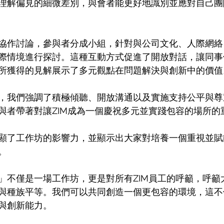
理解偏見的細微差別，與會者能更好地識別並應對自己團
協作討論，參與者分成小組，針對與公司文化、人際網絡
際情境進行探討。這種互動方式促進了開放對話，讓同事
所獲得的見解展示了多元觀點在問題解決與創新中的價值
，我們強調了積極傾聽、開放溝通以及實施支持公平與尊
與者帶著對讓ZIM成為一個慶祝多元並實踐包容的場所的
顯了工作坊的影響力，並顯示出大家對培養一個重視並賦
。
」不僅是一場工作坊，更是對所有ZIM員工的呼籲，呼籲
與種族平等。我們可以共同創造一個更包容的環境，這不
與創新能力。