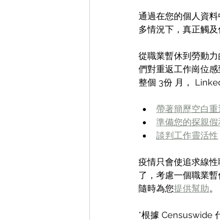
通過在您的個人資料
多情況下，真正觸及
從職業暫休到勞動力
們對重返工作崗位感
整個 3份 月， Li
帶著簡歷空白重
準備您的探親假
談判工作靈活性
疫情只會使追求線性
了，考慮一個職業暫
隨時為您
提供幫助
。
*根據 Censuswide 