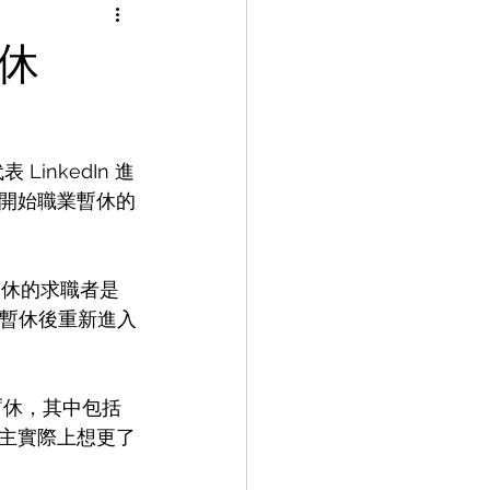
暫休
inkedIn 進
開始職業暫休的
暫休的求職者是
業暫休後重新進入
業暫休，其中包括
主實際上想更了