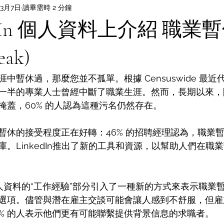
年3月7日
讀畢需時 2 分鐘
kedIn 個人資料上介紹 職業
eak)
暫休過，那麼您並不孤單。根據 Censuswide 最近代表 L
一半的專業人士曾經中斷了職業生涯。然而，長期以來，
掩蓋，60% 的人認為這種污名仍然存在。
暫休的接受程度正在好轉：46% 的招聘經理認為，職業
。LinkedIn推出了新的工具和資源，以幫助人們在職
In 個人資料的“工作經驗”部分引入了一種新的方式來表示職
選項。儘管與潛在雇主交談可能會讓人感到不舒服，但雇
1% 的人表示他們更有可能聯繫提供背景信息的求職者。